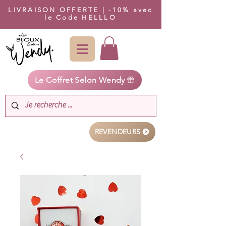
LIVRAISON OFFERTE | -10% avec
le Code HELLLO
Le Coffret Selon Wendy
REVENDEURS