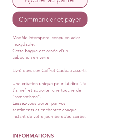
Commander et payer
Modèle intemporel conçu en acier
inoxydable.
Cette bague est ornée d'un
cabochon en verre.
Livré dans son Coffret Cadeau assorti.
Une création unique pour lui dire "Je
t'aime" et apporter une touche de
"romantisme".
Laissez-vous porter par vos
sentiments et enchantez chaque
instant de votre journée et/ou soirée.
INFORMATIONS