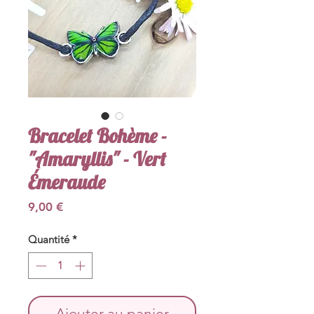
Bracelet Bohème -
"Amaryllis" - Vert
Émeraude
Prix
9,00 €
Quantité
*
Ajouter au panier