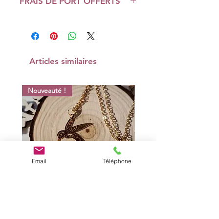
FRAIS DE PORT OFFERTS
sécurisé.
Les frais de ports sont offerts.
Faites-vous plaisir sans compter,
Votre commande est expédiée sous
choisissez votre bijou préféré &
48h - jours ouvrés depuis mon
commandez !
atelier de création en France -
Région Rhône-Alpes.
Articles similaires
Attention pour les demandes
spéciales et les bijoux sur-mesure un
Nouveauté !
Nouveauté !
délai supplémentaire de 5 à
10 jours est à prendre en compte. Si
votre commande est URGENTE,
nous mettrons tout en oeuvre pour
vous satisfaire au plus vite.
Je vous invite à consulter
Email
Téléphone
régulièrement le site car les
créations sont permanentes et il y a
toujours des bijoux en attente de
réalisation ou de publications.
Les visuels ne sont pas contractuels.
Collier Bohème - "Colibri" doré
Porte-clés | Bijoux de sac
Chaque création est unique et des