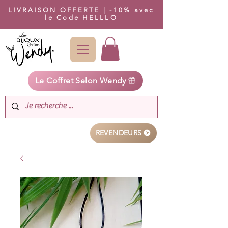
LIVRAISON OFFERTE | -10% avec
le Code HELLLO
Le Coffret Selon Wendy
REVENDEURS