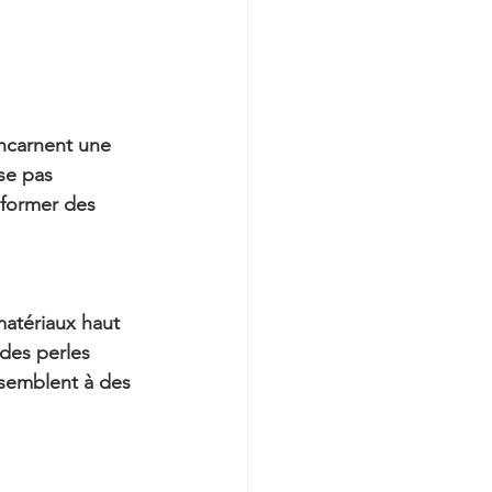
incarnent une 
se pas 
 former des 
matériaux haut 
 des perles 
ssemblent à des 