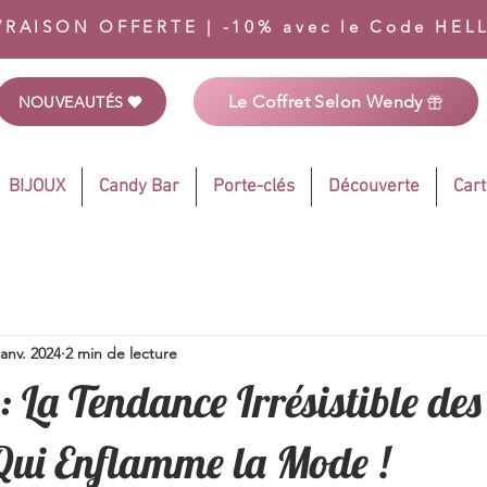
VRAISON OFFERTE | -10% avec le Code HEL
Le Coffret Selon Wendy
NOUVEAUTÉS
BIJOUX
Candy Bar
Porte-clés
Découverte
Car
janv. 2024
2 min de lecture
: La Tendance Irrésistible des
Qui Enflamme la Mode !