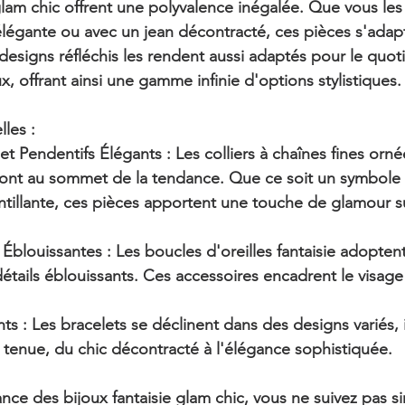
glam chic offrent une polyvalence inégalée. Que vous les
légante ou avec un jean décontracté, ces pièces s'adapt
 designs réfléchis les rendent aussi adaptés pour le quot
, offrant ainsi une gamme infinie d'options stylistiques.
les :
et Pendentifs Élégants : Les colliers à chaînes fines orné
sont au sommet de la tendance. Que ce soit un symbole si
intillante, ces pièces apportent une touche de glamour su
 Éblouissantes : Les boucles d'oreilles fantaisie adopten
étails éblouissants. Ces accessoires encadrent le visag
ts : Les bracelets se déclinent dans des designs variés, 
e tenue, du chic décontracté à l'élégance sophistiquée.
nce des bijoux fantaisie glam chic, vous ne suivez pas s