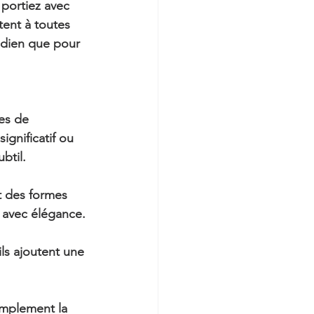
 portiez avec 
ent à toutes 
idien que pour 
es de 
gnificatif ou 
btil.
t des formes 
e avec élégance.
ils ajoutent une 
implement la 