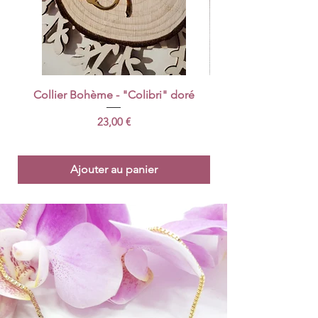
Collier Bohème - "Colibri" doré
Porte-clés | Bijoux
Prix
23,00 €
Ajouter au panier