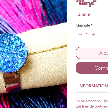
"Meryl"
Prix
14,00 €
Quantité
*
Ajo
Comma
INFORMATIONS
Le paiement en lign
Les frais de ports son