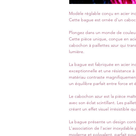
Modèle réglable conçu en acier in
Cette bague est ornée d'un cabocho
Plongez dans un monde de couleur e
Cette pièce unique, conçue en aci
cabochon à paillettes azur qui tr
lumière.
La bague est fabriquée en acier ino
exceptionnelle et une résistance à
matériau contraste magnifiquement
un équilibre parfait entre force et
Le cabochon azur est la pièce maît
avec son éclat scintillant. Les pail
créant un effet visuel irrésistible q
La bague présente un design conte
L'association de l'acier inoxydable
moderne et polyvalent, parfait pour