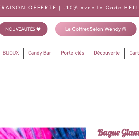
VRAISON OFFERTE | -10% avec le Code HEL
Le Coffret Selon Wendy
NOUVEAUTÉS
BIJOUX
Candy Bar
Porte-clés
Découverte
Car
Bague Glam C