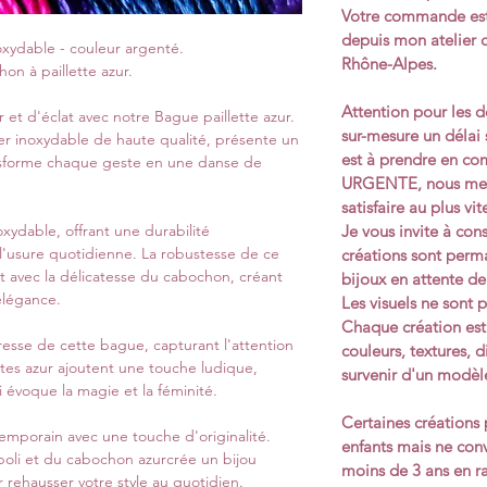
Votre commande est 
depuis mon atelier 
oxydable - couleur argenté.
Rhône-Alpes.
n à paillette azur.
Attention pour les d
t d'éclat avec notre Bague paillette azur.
sur-mesure un délai
er inoxydable de haute qualité, présente un
est à prendre en co
ansforme chaque geste en une danse de
URGENTE, nous mett
satisfaire au plus vit
Je vous invite à cons
xydable, offrant une durabilité
 l'usure quotidienne. La robustesse de ce
créations sont perma
 avec la délicatesse du cabochon, créant
bijoux en attente de
 élégance.
Les visuels ne sont p
Chaque création est
resse de cette bague, capturant l'attention
couleurs, textures, 
lettes azur ajoutent une touche ludique,
survenir d'un modèle
ui évoque la magie et la féminité.
Certaines créations
mporain avec une touche d'originalité.
enfants mais ne con
 poli et du cabochon azurcrée un bijou
moins de 3 ans en r
 rehausser votre style au quotidien.