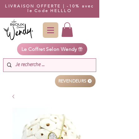
LIVRAISON OFFERTE | -10% avec
le Code HELLLO
Le Coffret Selon Wendy
REVENDEURS