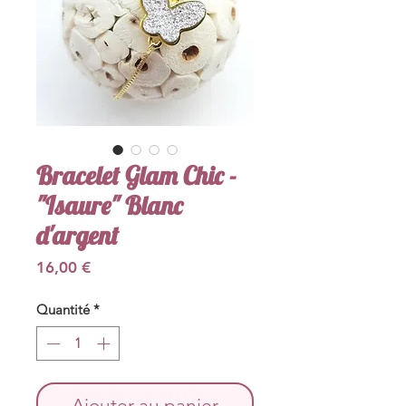
Bracelet Glam Chic -
"Isaure" Blanc
d'argent
Prix
16,00 €
Quantité
*
Ajouter au panier