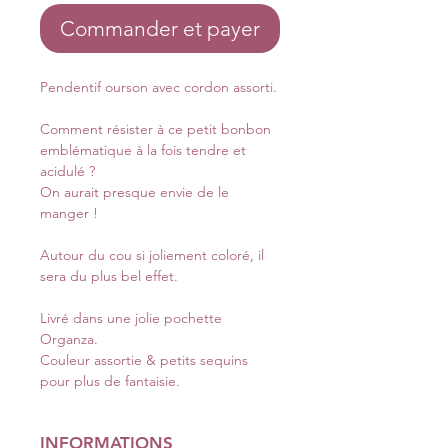
Commander et payer
Pendentif ourson avec cordon assorti.
Comment résister à ce petit bonbon
emblématique à la fois tendre et
acidulé ?
On aurait presque envie de le
manger !
Autour du cou si joliement coloré, il
sera du plus bel effet.
Livré dans une jolie pochette
Organza.
Couleur assortie & petits sequins
pour plus de fantaisie.
INFORMATIONS