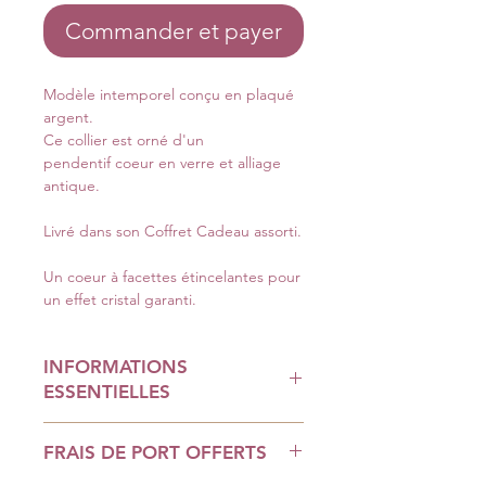
Commander et payer
Modèle intemporel conçu en plaqué
argent.
Ce collier est orné d'un
pendentif coeur en verre et alliage
antique.
Livré dans son Coffret Cadeau assorti.
Un coeur à facettes étincelantes pour
un effet cristal garanti.
INFORMATIONS
ESSENTIELLES
Le paiement en ligne est 100%
FRAIS DE PORT OFFERTS
sécurisé.
Les frais de ports sont offerts.