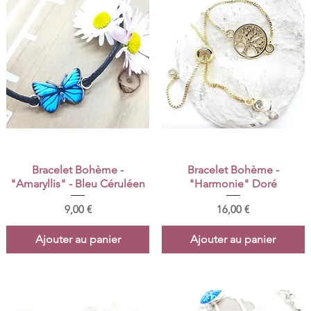
Aperçu rapide
Aperçu rapide
Bracelet Bohème -
Bracelet Bohème -
"Amaryllis" - Bleu Céruléen
"Harmonie" Doré
Prix
Prix
9,00 €
16,00 €
Ajouter au panier
Ajouter au panier