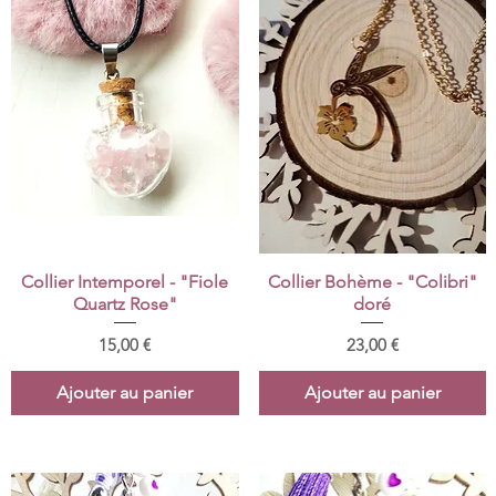
Aperçu rapide
Aperçu rapide
Collier Intemporel - "Fiole
Collier Bohème - "Colibri"
Quartz Rose"
doré
Prix
Prix
15,00 €
23,00 €
Ajouter au panier
Ajouter au panier