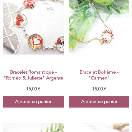
Aperçu rapide
Aperçu rapide
Bracelet Romantique -
Bracelet Bohème -
"Roméo & Juliette" Argenté
"Carmen"
Prix
Prix
15,00 €
15,00 €
Ajouter au panier
Ajouter au panier