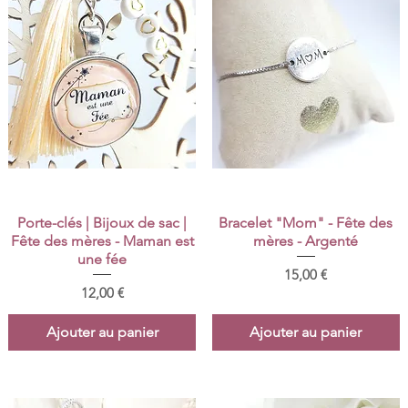
Aperçu rapide
Aperçu rapide
Porte-clés | Bijoux de sac |
Bracelet "Mom" - Fête des
Fête des mères - Maman est
mères - Argenté
une fée
Prix
15,00 €
Prix
12,00 €
Ajouter au panier
Ajouter au panier