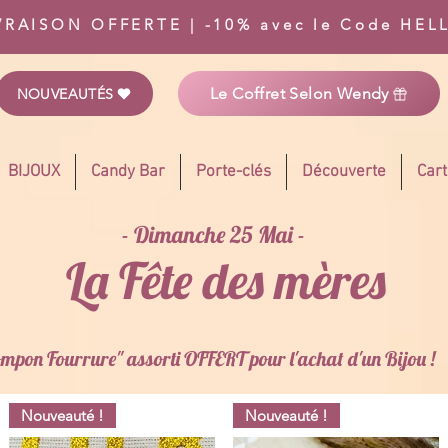
VRAISON OFFERTE | -10% avec le Code HEL
Le Coffret Selon Wendy
NOUVEAUTÉS
BIJOUX
Candy Bar
Porte-clés
Découverte
Car
- Dimanche 25 Mai -
La Fête des mères
Pompon Fourrure"
assorti
OFFERT pour l'achat d'un Bijou !
Nouveauté !
Nouveauté !