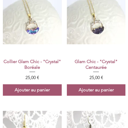
Aperçu rapide
Aperçu rapide
Collier Glam Chic - "Crystal"
Glam Chic - "Crystal"
Boréale
Centaurée
Prix
Prix
25,00 €
25,00 €
Ajouter au panier
Ajouter au panier