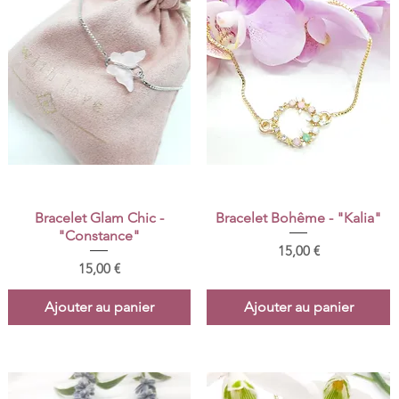
Aperçu rapide
Aperçu rapide
Bracelet Glam Chic -
Bracelet Bohême - "Kalia"
"Constance"
Prix
15,00 €
Prix
15,00 €
Ajouter au panier
Ajouter au panier