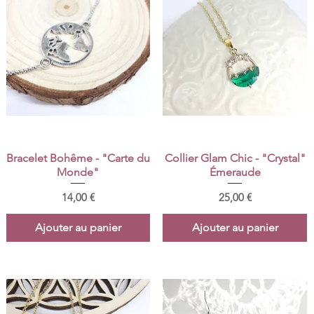
Aperçu rapide
Aperçu rapide
Bracelet Bohême - "Carte du
Collier Glam Chic - "Crystal"
Monde"
Émeraude
Prix
Prix
14,00 €
25,00 €
Ajouter au panier
Ajouter au panier