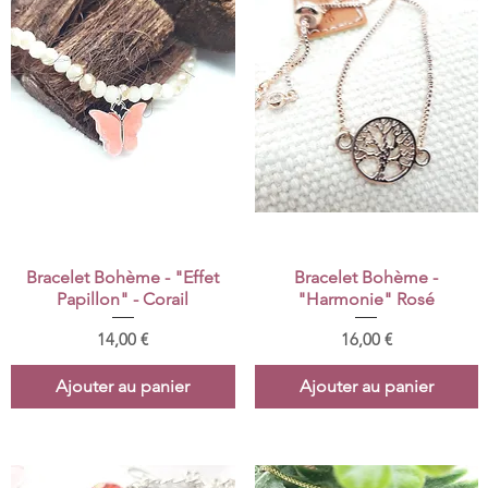
Aperçu rapide
Aperçu rapide
Bracelet Bohème - "Effet
Bracelet Bohème -
Papillon" - Corail
"Harmonie" Rosé
Prix
Prix
14,00 €
16,00 €
Ajouter au panier
Ajouter au panier