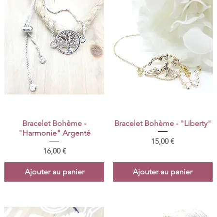
Aperçu rapide
Aperçu rapide
Bracelet Bohème -
Bracelet Bohème - "Liberty"
"Harmonie" Argenté
Prix
15,00 €
Prix
16,00 €
Ajouter au panier
Ajouter au panier