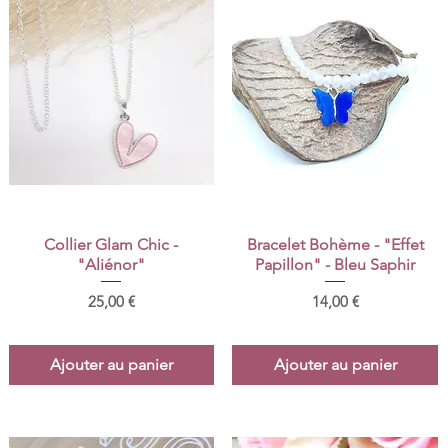
Aperçu rapide
Aperçu rapide
Collier Glam Chic -
Bracelet Bohème - "Effet
"Aliénor"
Papillon" - Bleu Saphir
Prix
Prix
25,00 €
14,00 €
Ajouter au panier
Ajouter au panier