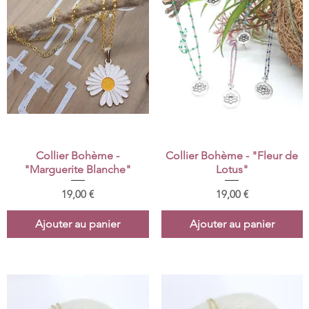
Aperçu rapide
Aperçu rapide
Collier Bohème -
Collier Bohème - "Fleur de
"Marguerite Blanche"
Lotus"
Prix
Prix
19,00 €
19,00 €
Ajouter au panier
Ajouter au panier