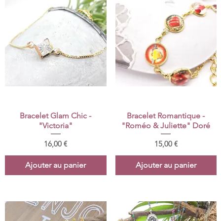
Aperçu rapide
Aperçu rapide
Bracelet Glam Chic -
Bracelet Romantique -
"Victoria"
"Roméo & Juliette" Doré
Prix
Prix
16,00 €
15,00 €
Ajouter au panier
Ajouter au panier