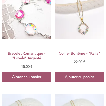
Aperçu rapide
Aperçu rapide
Bracelet Romantique -
Collier Bohême - "Kalia"
"Lovely" Argenté
Prix
22,00 €
Prix
15,00 €
Ajouter au panier
Ajouter au panier