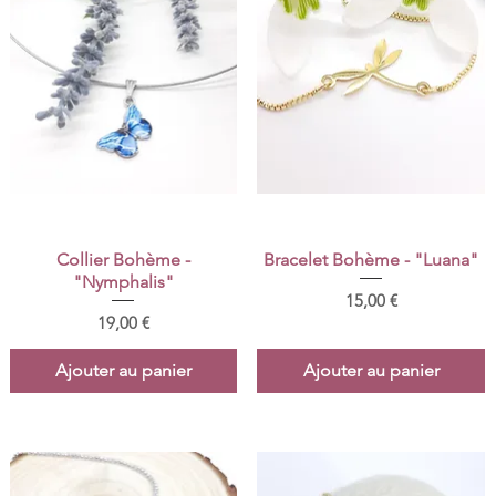
Aperçu rapide
Aperçu rapide
Collier Bohème -
Bracelet Bohème - "Luana"
"Nymphalis"
Prix
15,00 €
Prix
19,00 €
Ajouter au panier
Ajouter au panier