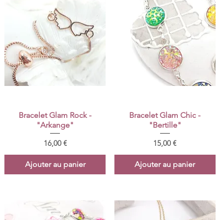
Aperçu rapide
Aperçu rapide
Bracelet Glam Rock -
Bracelet Glam Chic -
"Arkange"
"Bertille"
Prix
Prix
16,00 €
15,00 €
Ajouter au panier
Ajouter au panier