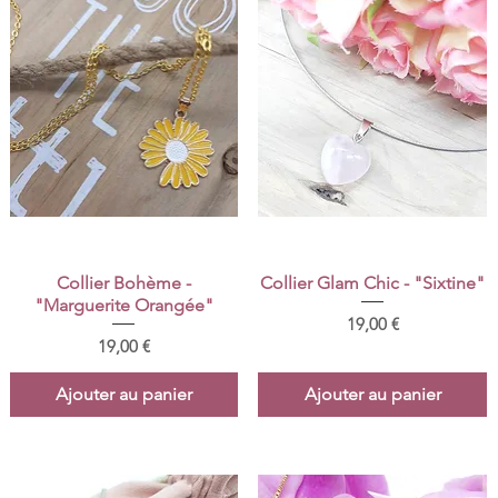
Aperçu rapide
Aperçu rapide
Collier Bohème -
Collier Glam Chic - "Sixtine"
"Marguerite Orangée"
Prix
19,00 €
Prix
19,00 €
Ajouter au panier
Ajouter au panier