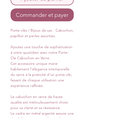
Commander et payer
Porte-clés / Bijoux de sac : Cabochon,
papillon et perles assorties.
Ajoutez une touche de sophistication
à votre quotidien avec notre Porte-
Clé Cabochon en Verre.
Cet accessoire unique marie
habilement l'élégance intemporelle
du verre à la praticité d'un porte-clé,
faisant de chaque utilisation une
expérience raffinée.
Le cabochon en verre de haute
qualité est méticuleusement choisi
pour sa clarté et sa résistance.
Le cadre en métal argenté assure une